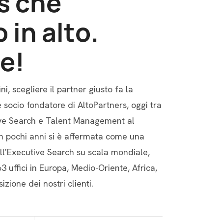
s
c
h
e
o
i
n
a
l
t
o
.
e
!
, scegliere il partner giusto fa la
è socio fondatore di AltoPartners, oggi tra
tive Search e Talent Management al
n pochi anni si è affermata come una
ll’Executive Search su scala mondiale,
 uffici in Europa, Medio-Oriente, Africa,
zione dei nostri clienti.