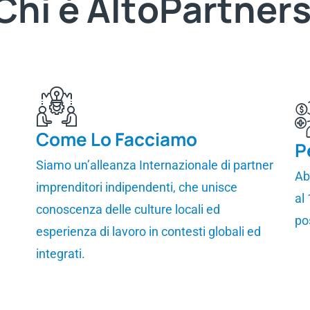
C
h
i
è
A
l
t
o
P
a
r
t
n
e
r
Come Lo Facciamo
P
Siamo un’alleanza Internazionale di partner
Ab
imprenditori indipendenti, che unisce
al
conoscenza delle culture locali ed
po
esperienza di lavoro in contesti globali ed
integrati.