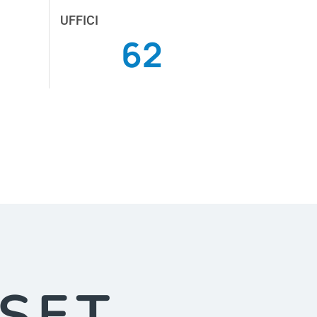
UFFICI
63
SET,