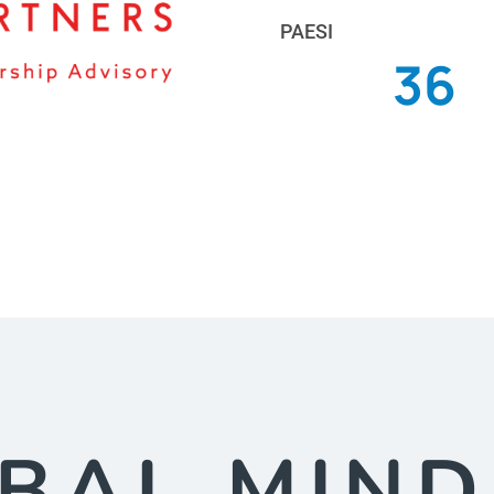
PAESI
37
BAL MIND