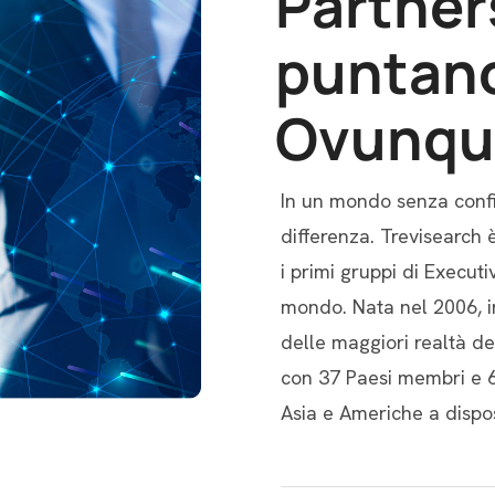
P
a
r
t
n
e
r
p
u
n
t
a
n
O
v
u
n
q
u
In un mondo senza confini
differenza. Trevisearch 
i primi gruppi di Execu
mondo. Nata nel 2006, i
delle maggiori realtà de
con 37 Paesi membri e 63
Asia e Americhe a disposi